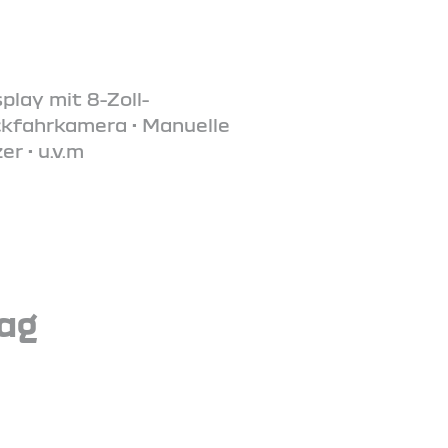
play mit 8-Zoll-
ckfahrkamera • Manuelle
r • u.v.m
tag