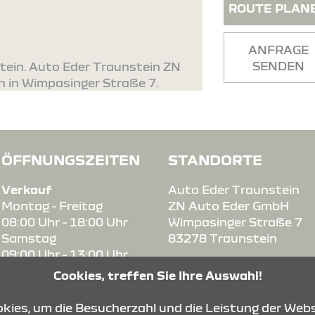
ROUTE PLAN
ANFRAGE
SENDEN
tein. Auto Eder Traunstein ZN
h in Wimpasinger Straße 7.
ÖFFNUNGSZEITEN
STANDORTE
Verkauf
Auto Eder Traunstein
Montag - Freitag
ZN Auto Eder GmbH
08:00 Uhr - 18:00 Uhr
Wimpasinger Straße 7
Samstag
83278 Traunstein
09:00 Uhr - 13:00 Uhr
Cookies, treffen Sie Ihre Auswahl!
Service
Montag - Freitag
ies, um die Besucherzahl und die Leistung der Webs