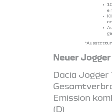
10
ei
Kl
an
Au
ge
*Ausstattung
Neuer Jogger
Dacia Jogger 
Gesamtverbrau
Emission komb
(D)