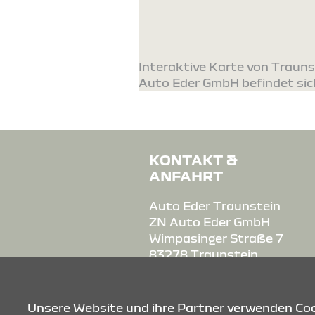
Interaktive Karte von Trauns
Auto Eder GmbH befindet sic
KONTAKT &
ANFAHRT
Auto Eder Traunstein
ZN Auto Eder GmbH
Wimpasinger Straße 7
83278 Traunstein
Tel.: 0861909900
Fax.: 08619099099
Unsere Website und ihre Partner verwenden Cook