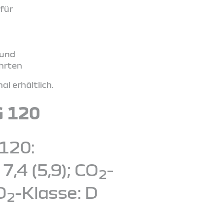
für
 und
ahrten
l erhältlich.
G 120
120:
,4 (5,9); CO
-
2
O
-Klasse: D
2