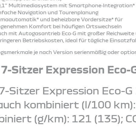
,1’’ Multimediasystem mit Smartphone‑Integration* 
nfache Navigation und Tourenplanung
imaautomatik* und beheizbare Vordersitze* für
genehmen Komfort bei häufigen Ortswechseln
ch mit Autogasantrieb Eco‑G mit großer Reichweite
ringeren Betriebskosten, ideal für tägliche Einsatzf
smerkmale je nach Version serienmäßig oder optiona
 7-Sitzer Expression Eco-
7-Sitzer Expression Eco-G 
ch kombiniert (l/100 km): 7
iniert (g/km): 121 (135); C