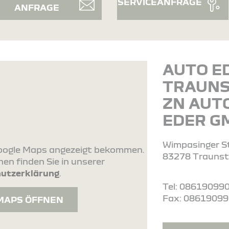
SERVICEANFRAGE
ANFRAGE
AUTO E
TRAUNS
ZN AUT
EDER G
Wimpasinger S
 Google Maps angezeigt bekommen.
83278 Traunst
en finden Sie in unserer
utzerklärung
.
Tel: 08619099
Fax: 0861909
MAPS ÖFFNEN