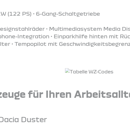
kW (122 PS) • 6-Gang-Schaltgetriebe
Designstahlräder • Multimediasystem Media Dis
one-Integration • Einparkhilfe hinten mit Rü
lter • Tempopilot mit Geschwindigkeitsbegrenze
euge für Ihren Arbeitsall
Dacia Duster